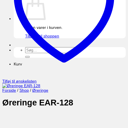
Ingen varer i kurven.
Tilbage til shoppen
Søg
efter:
Kurv
Tilføj til ønskelisten
Forside
/
Shop
/
Øreringe
Øreringe EAR-128