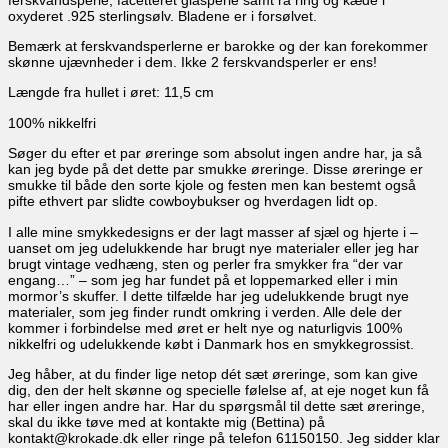
oxyderet .925 sterlingsølv. Bladene er i forsølvet.
Bemærk at ferskvandsperlerne er barokke og der kan forekommer
skønne ujævnheder i dem. Ikke 2 ferskvandsperler er ens!
Længde fra hullet i øret: 11,5 cm
100% nikkelfri
Søger du efter et par øreringe som absolut ingen andre har, ja så
kan jeg byde på det dette par smukke øreringe. Disse øreringe er
smukke til både den sorte kjole og festen men kan bestemt også
pifte ethvert par slidte cowboybukser og hverdagen lidt op.
I alle mine smykkedesigns er der lagt masser af sjæl og hjerte i –
uanset om jeg udelukkende har brugt nye materialer eller jeg har
brugt vintage vedhæng, sten og perler fra smykker fra “der var
engang…” – som jeg har fundet på et loppemarked eller i min
mormor’s skuffer. I dette tilfælde har jeg udelukkende brugt nye
materialer, som jeg finder rundt omkring i verden. Alle dele der
kommer i forbindelse med øret er helt nye og naturligvis 100%
nikkelfri og udelukkende købt i Danmark hos en smykkegrossist.
Jeg håber, at du finder lige netop dét sæt øreringe, som kan give
dig, den der helt skønne og specielle følelse af, at eje noget kun få
har eller ingen andre har. Har du spørgsmål til dette sæt øreringe,
skal du ikke tøve med at kontakte mig (Bettina) på
kontakt@krokade.dk eller ringe på telefon 61150150. Jeg sidder klar