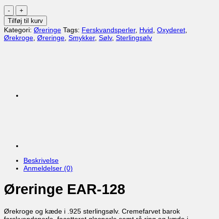
Øreringe
EAR-
Tilføj til kurv
128
Kategori:
Øreringe
Tags:
Ferskvandsperler
,
Hvid
,
Oxyderet
,
antal
Ørekroge
,
Øreringe
,
Smykker
,
Sølv
,
Sterlingsølv
Beskrivelse
Anmeldelser (0)
Øreringe EAR-128
Ørekroge og kæde i .925 sterlingsølv. Cremefarvet barok
ferskvandsperle, facetteret glasperle samt rå ring og kæde i