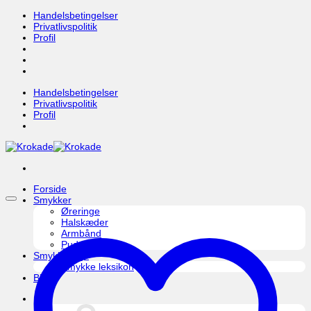
Fortsæt
Handelsbetingelser
til
Privatlivspolitik
indhold
Profil
Handelsbetingelser
Privatlivspolitik
Profil
Forside
Smykker
Øreringe
Halskæder
Armbånd
Pudseklud
Smykkepleje
Smykke leksikon
Blog