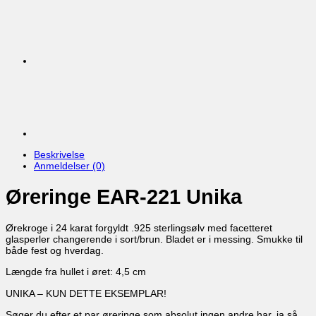
Beskrivelse
Anmeldelser (0)
Øreringe EAR-221 Unika
Ørekroge i 24 karat forgyldt .925 sterlingsølv med facetteret
glasperler changerende i sort/brun. Bladet er i messing. Smukke til
både fest og hverdag.
Længde fra hullet i øret: 4,5 cm
UNIKA – KUN DETTE EKSEMPLAR!
Søger du efter et par øreringe som absolut ingen andre har, ja så