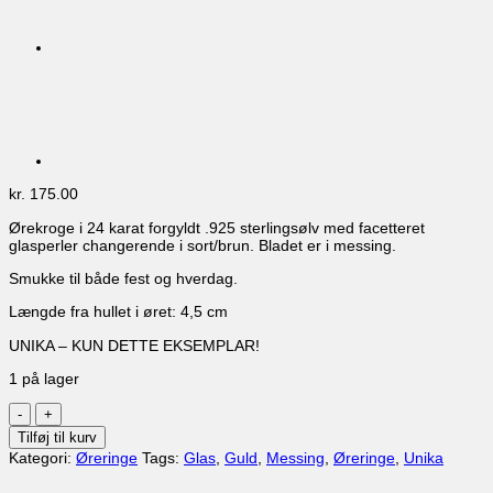
kr.
175.00
Ørekroge i 24 karat forgyldt .925 sterlingsølv med facetteret
glasperler changerende i sort/brun. Bladet er i messing.
Smukke til både fest og hverdag.
Længde fra hullet i øret: 4,5 cm
UNIKA – KUN DETTE EKSEMPLAR!
1 på lager
Øreringe
EAR-
Tilføj til kurv
221
Kategori:
Øreringe
Tags:
Glas
,
Guld
,
Messing
,
Øreringe
,
Unika
Unika
antal