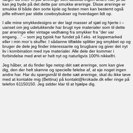
kan jeg byde på det dette par smukke øreringe. Disse øreringe er
smukke til både den sorte kjole og festen men kan bestemt også
pifte ethvert par slidte cowboybukser og hverdagen lidt op.
I alle mine smykkedesigns er der lagt masser af sjæl og hjerte i –
uanset om jeg udelukkende har brugt nye materialer som til dette
par øreringe eller vintage vedhæng fra smykker fra “der var
engang…” – som jeg typisk har fundet på f.eks. et loppemarked
eller i min mor’s skuffer. I sådanne tilfælde splitter jeg smykket op og
bruger de dele jeg finder interessante og brugbare og giver det nyt
liv i kombination med nye materialer. Alle dele der kommer i
forbindelse med øret er helt nyt og naturligvis 100% nikkelfri.
Jeg håber, at du finder lige netop dét sæt øreringe, som kan give
dig, den der helt skønne og specielle følelse af, at eje noget ingen
andre har. Har du spørgsmål til dette sæt øreringe, skal du ikke tøve
med at kontakte mig (Bettina) på kontakt@krokade.dk eller ringe på
telefon 61150150. Jeg sidder klar til at hjælpe dig.