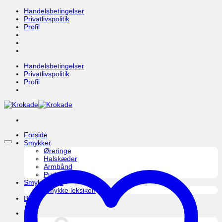
Fortsæt
Handelsbetingelser
til
Privatlivspolitik
indhold
Profil
Handelsbetingelser
Privatlivspolitik
Profil
Forside
Smykker
Øreringe
Halskæder
Armbånd
Pudseklud
Smykkepleje
Smykke leksikon
Blog