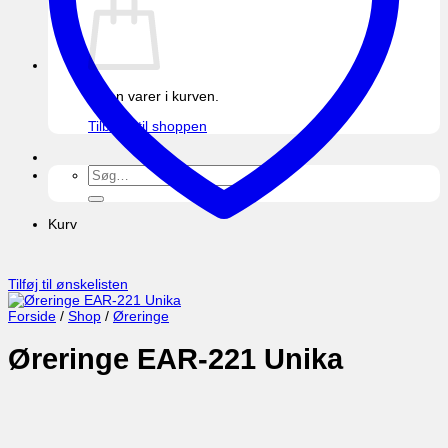
Ingen varer i kurven.
Tilbage til shoppen
Søg
efter:
Kurv
Tilføj til ønskelisten
Forside
/
Shop
/
Øreringe
Øreringe EAR-221 Unika