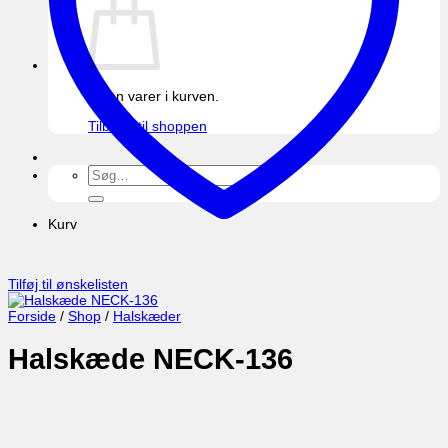
Ingen varer i kurven.
Tilbage til shoppen
Søg
efter:
Kurv
Tilføj til ønskelisten
Forside
/
Shop
/
Halskæder
Halskæde NECK-136