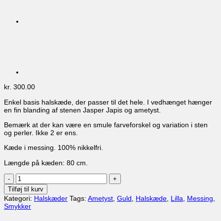
kr.
300.00
Enkel basis halskæde, der passer til det hele. I vedhænget hænger
en fin blanding af stenen Jasper Japis og ametyst.
Bemærk at der kan være en smule farveforskel og variation i sten
og perler. Ikke 2 er ens.
Kæde i messing. 100% nikkelfri.
Længde på kæden: 80 cm.
Halskæde
NECK-
Tilføj til kurv
136
Kategori:
Halskæder
Tags:
Ametyst
,
Guld
,
Halskæde
,
Lilla
,
Messing
,
antal
Smykker