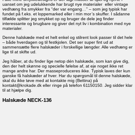
uanset om jeg udelukkende har brugt nye materialer eller vintage
vedhæng fra smykker fra “der var engang…” – som jeg typisk har
fundet på f.eks. et loppemarked eller i min mor’s skuffer. I sådanne
tilfælde splitter jeg smykket op og bruger de dele jeg finder
interessante og brugbare og giver det nyt liv i kombination med nye
materialer.
Denne halskæde med et helt enkel og stilrent look passer til det hele
– både hverdagen og til festkjolen. Det ser super fint ud at
sammensætte flere halskæder i forskellige længder. Alle vedhæng er
lige til at skifte ud.
Jeg håber, at du finder lige netop dén halskæde, som kan give dig,
den der helt skønne og specielle følelse af, at eje noget ikke ret
mange andre har. Der masseproduceres ikke. Typisk laves der kun
ganske få halskæder af hver. Har du spørgsmål til denne halskæde,
skal du ikke tøve med at kontakte mig (Bettina) på
kontakt@krokade.dk eller ringe på telefon 61150150. Jeg sidder klar
til at hjælpe dig.
Halskæde NECK-136