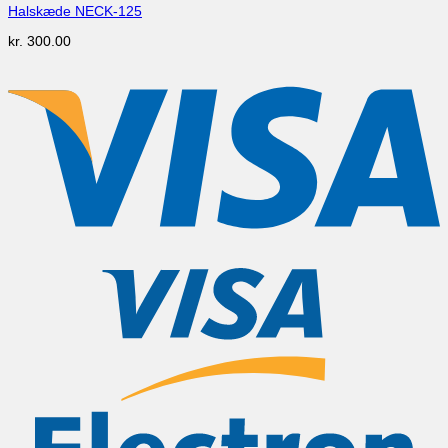
Halskæde NECK-125
kr.
300.00