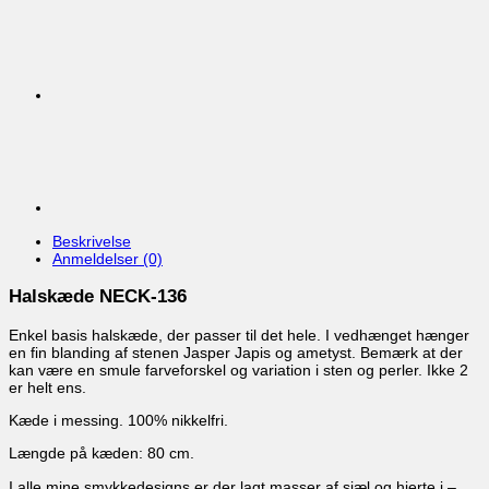
Beskrivelse
Anmeldelser (0)
Halskæde NECK-136
Enkel basis halskæde, der passer til det hele. I vedhænget hænger
en fin blanding af stenen Jasper Japis og ametyst. Bemærk at der
kan være en smule farveforskel og variation i sten og perler. Ikke 2
er helt ens.
Kæde i messing. 100% nikkelfri.
Længde på kæden: 80 cm.
I alle mine smykkedesigns er der lagt masser af sjæl og hjerte i –