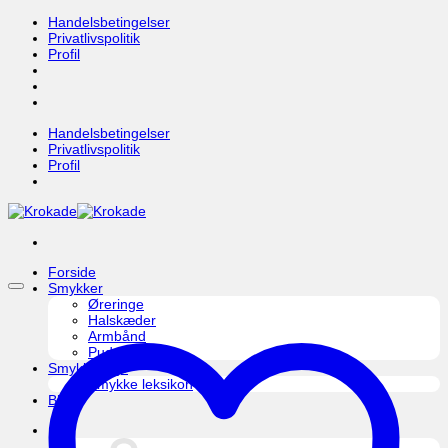
Fortsæt
Handelsbetingelser
til
Privatlivspolitik
indhold
Profil
Handelsbetingelser
Privatlivspolitik
Profil
Forside
Smykker
Øreringe
Halskæder
Armbånd
Pudseklud
Smykkepleje
Smykke leksikon
Blog