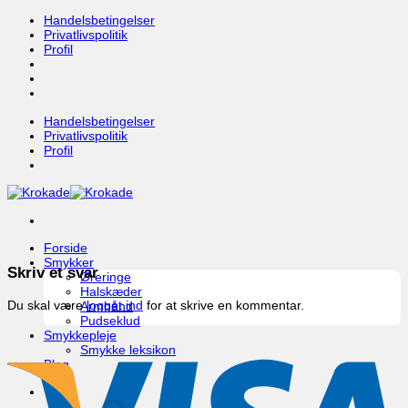
Fortsæt
Handelsbetingelser
til
Privatlivspolitik
indhold
Profil
Handelsbetingelser
Privatlivspolitik
Profil
Forside
Smykker
Skriv et svar
Øreringe
Halskæder
Du skal være
logget ind
for at skrive en kommentar.
Armbånd
Pudseklud
Smykkepleje
Smykke leksikon
Blog