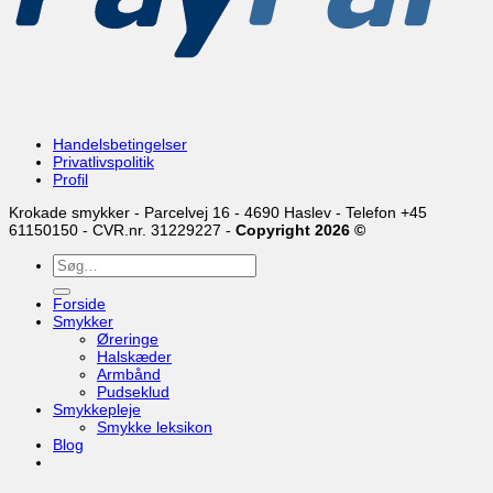
Handelsbetingelser
Privatlivspolitik
Profil
Krokade smykker - Parcelvej 16 - 4690 Haslev - Telefon +45
61150150 - CVR.nr. 31229227 -
Copyright 2026 ©
Søg
efter:
Forside
Smykker
Øreringe
Halskæder
Armbånd
Pudseklud
Smykkepleje
Smykke leksikon
Blog