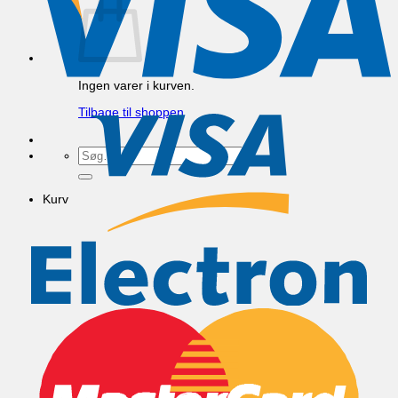
Ingen varer i kurven.
Tilbage til shoppen
Søg
efter:
Kurv